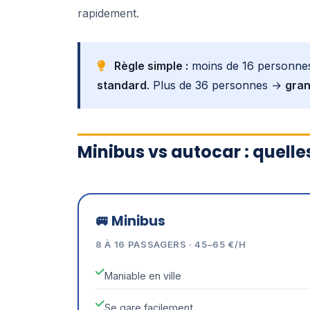
rapidement.
Règle simple :
moins de 16 personn
standard
. Plus de 36 personnes →
gran
Minibus vs autocar : quell
🚐 Minibus
8 À 16 PASSAGERS · 45–65 €/H
Maniable en ville
Se gare facilement