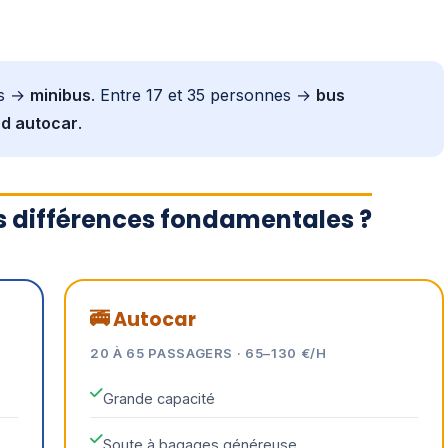
es →
minibus
. Entre 17 et 35 personnes →
bus
d autocar
.
es différences fondamentales ?
🚎 Autocar
20 À 65 PASSAGERS · 65–130 €/H
Grande capacité
Soute à bagages généreuse