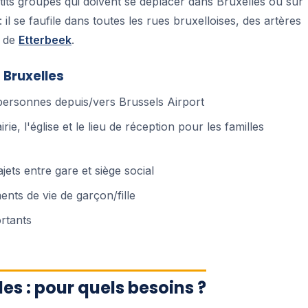
tits groupes qui doivent se déplacer dans Bruxelles ou sur
il se faufile dans toutes les rues bruxelloises, des artères
 de
Etterbeek
.
 Bruxelles
personnes depuis/vers Brussels Airport
rie, l'église et le lieu de réception pour les familles
ajets entre gare et siège social
ents de vie de garçon/fille
ortants
es : pour quels besoins ?