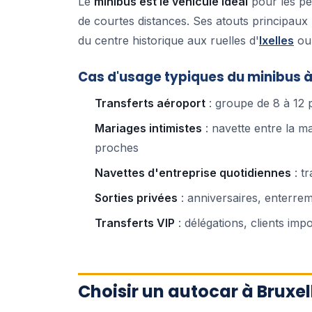
Le
minibus est le véhicule idéal
pour les pe
de courtes distances. Ses atouts principaux : 
du centre historique aux ruelles d'
Ixelles
ou
Cas d'usage typiques du minibus à
Transferts aéroport
: groupe de 8 à 12 
Mariages intimistes
: navette entre la mai
proches
Navettes d'entreprise quotidiennes
: tr
Sorties privées
: anniversaires, enterrem
Transferts VIP
: délégations, clients imp
Choisir un autocar à Bruxell