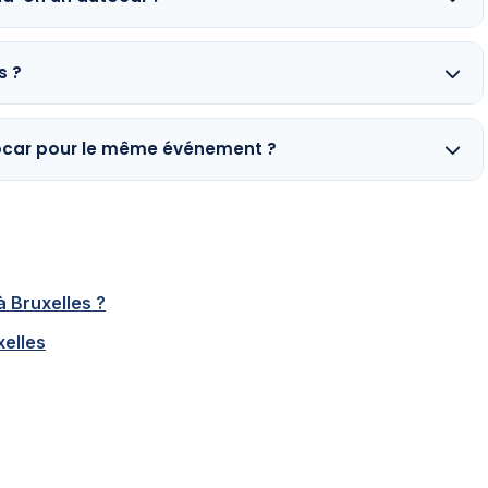
s ?
tocar pour le même événement ?
 Bruxelles ?
xelles