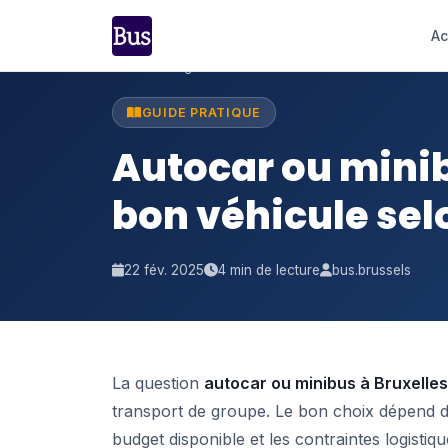
Ac
Accueil
›
Blog
›
Autocar ou minibus ?
GUIDE PRATIQUE
Autocar ou minib
bon véhicule selo
22 fév. 2025
4 min de lecture
bus.brussels
La question
autocar ou minibus à Bruxelles
transport de groupe. Le bon choix dépend de q
budget disponible et les contraintes logisti