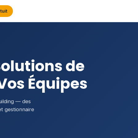
tuit
Solutions de
 Vos Équipes
uilding — des
t gestionnaire