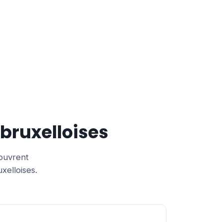
 bruxelloises
couvrent
xelloises.