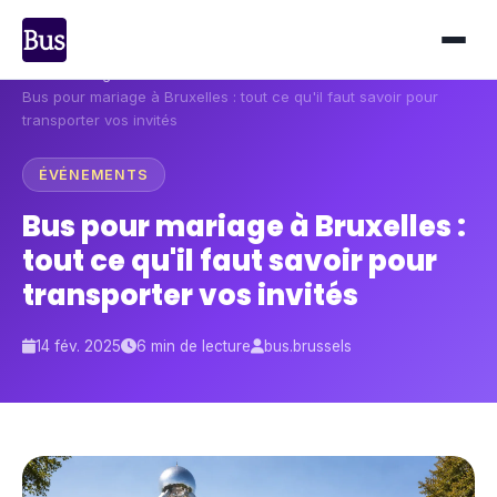
Accueil
›
Blog
›
Bus pour mariage à Bruxelles : tout ce qu'il faut savoir pour
transporter vos invités
ÉVÉNEMENTS
Bus pour mariage à Bruxelles :
tout ce qu'il faut savoir pour
transporter vos invités
14 fév. 2025
6 min de lecture
bus.brussels