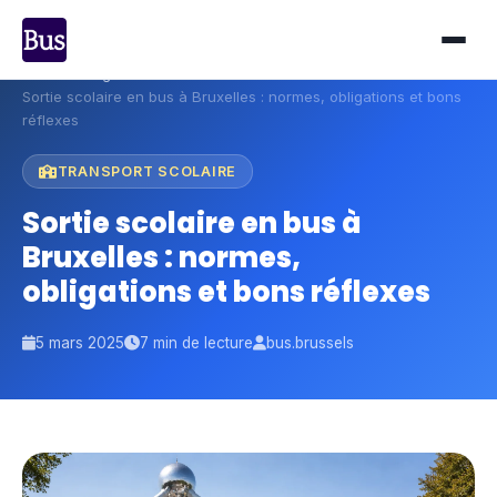
Accueil
›
Blog
›
Sortie scolaire en bus à Bruxelles : normes, obligations et bons
réflexes
TRANSPORT SCOLAIRE
Sortie scolaire en bus à
Bruxelles : normes,
obligations et bons réflexes
5 mars 2025
7 min de lecture
bus.brussels