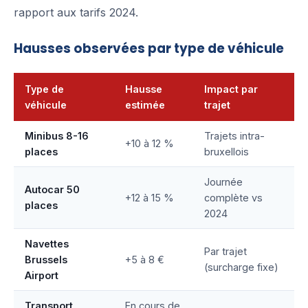
rapport aux tarifs 2024.
Hausses observées par type de véhicule
Type de
Hausse
Impact par
véhicule
estimée
trajet
Minibus 8-16
Trajets intra-
+10 à 12 %
places
bruxellois
Journée
Autocar 50
+12 à 15 %
complète vs
places
2024
Navettes
Par trajet
Brussels
+5 à 8 €
(surcharge fixe)
Airport
Transport
En cours de