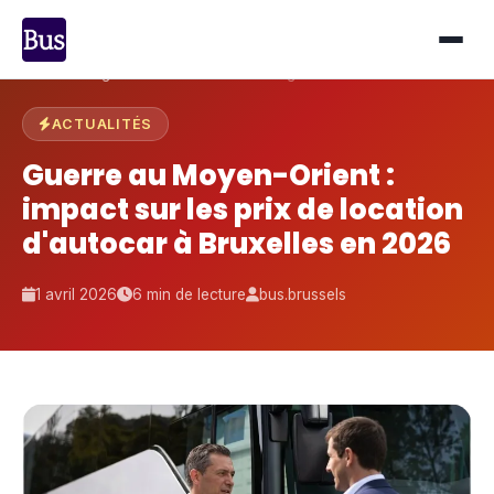
Accueil
›
Blog
›
Prix autocar Bruxelles & guerre 2026
ACTUALITÉS
Guerre au Moyen-Orient :
impact sur les prix de location
d'autocar à Bruxelles en 2026
1 avril 2026
6 min de lecture
bus.brussels