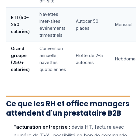
off-site
Navettes
ETI (50–
inter-sites,
Autocar 50
250
Mensuel
événements
places
salariés)
trimestriels
Grand
Convention
groupe
annuelle,
Flotte de 2–5
Hebdomad
(250+
navettes
autocars
salariés)
quotidiennes
Ce que les RH et office managers
attendent d'un prestataire B2B
Facturation entreprise :
devis HT, facture avec
numéro de TVA, possibilité de bon de commande