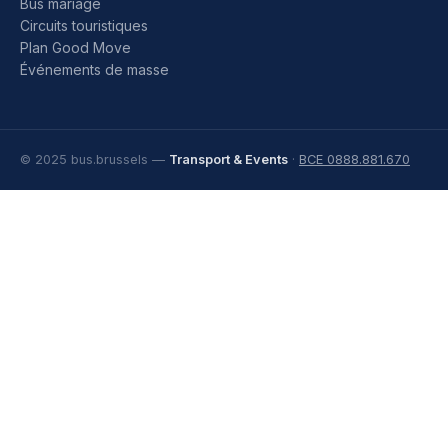
Bus mariage
Circuits touristiques
Plan Good Move
Événements de masse
© 2025 bus.brussels —
Transport & Events
·
BCE 0888.881.670