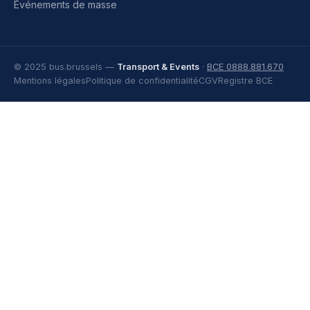
Événements de masse
© 2025 bus.brussels —
Transport & Events
·
BCE 0888.881.670
Mentions légales
Politique de confidentialité
CGV
Registre BCE