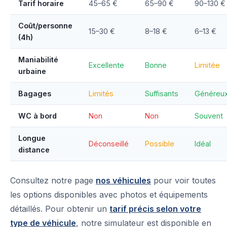
Tarif horaire
45–65 €
65–90 €
90–130 €
Coût/personne
15–30 €
8–18 €
6–13 €
(4h)
Maniabilité
Excellente
Bonne
Limitée
urbaine
Bagages
Limités
Suffisants
Généreu
WC à bord
Non
Non
Souvent
Longue
Déconseillé
Possible
Idéal
distance
Consultez notre page
nos véhicules
pour voir toutes
les options disponibles avec photos et équipements
détaillés. Pour obtenir un
tarif précis selon votre
type de véhicule
, notre simulateur est disponible en