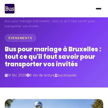
Accueil
›
Blog
›
Bus pour mariage à Bruxelles : tout ce qu'il faut savoir pour
transporter vos invités
ÉVÉNEMENTS
Bus pour mariage à Bruxelles :
tout ce qu'il faut savoir pour
transporter vos invités
14 fév. 2025
6 min de lecture
bus.brussels