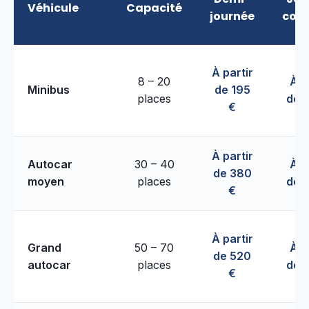
Véhicule
Capacité
journée
com
À partir
8 – 20
À p
Minibus
de 195
places
de 
€
À partir
Autocar
30 – 40
À p
de 380
moyen
places
de 
€
À partir
Grand
50 – 70
À p
de 520
autocar
places
de 
€