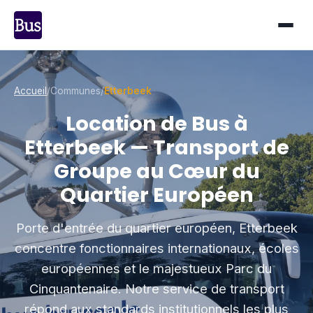
Accueil
/
Communes
/
Etterbeek
Location de Bus à
Etterbeek — Transport de
Groupe au Cœur du
Quartier Européen
Porte d'entrée du quartier européen, Etterbeek
concentre fonctionnaires internationaux, écoles
européennes et le majestueux Parc du
Cinquantenaire. Notre service de transport
répond aux standards institutionnels les plus