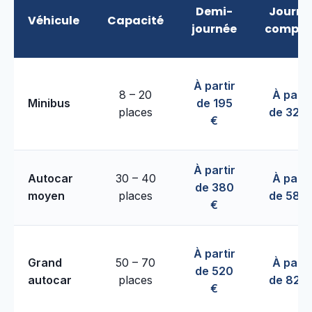
Demi-
Journé
Véhicule
Capacité
journée
complè
À partir
8 – 20
À parti
Minibus
de 195
places
de 320 
€
À partir
Autocar
30 – 40
À parti
de 380
moyen
places
de 580 
€
À partir
Grand
50 – 70
À parti
de 520
autocar
places
de 820 
€