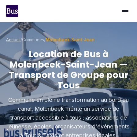
Accueil
/
Communes
/
Molenbeek-Saint-Jean
Location de Bus à
Molenbeek-Saint-Jean —
Transport de Groupe pour
Tous
Commune en pleine transformation au bord du
canal, Molenbeek mérite un service de
transport accessible à tous : associations de
jeunesse, écoles, organisateurs d'événements
à Tour & Taxis et entreprises locales.