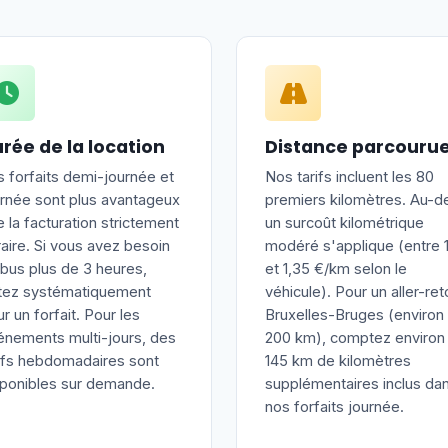
rée de la location
Distance parcouru
 forfaits demi-journée et
Nos tarifs incluent les 80
urnée sont plus avantageux
premiers kilomètres. Au-de
 la facturation strictement
un surcoût kilométrique
aire. Si vous avez besoin
modéré s'applique (entre 1
bus plus de 3 heures,
et 1,35 €/km selon le
tez systématiquement
véhicule). Pour un aller-ret
r un forfait. Pour les
Bruxelles-Bruges (environ
énements multi-jours, des
200 km), comptez environ
rifs hebdomadaires sont
145 km de kilomètres
sponibles sur demande.
supplémentaires inclus da
nos forfaits journée.