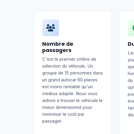
Nombre de
Du
passagers
Les
C'est le premier critère de
jo
sélection du véhicule. Un
que
groupe de 15 personnes dans
hor
un grand autocar 60 places
du 
est moins rentable qu'un
op
minibus adapté. Nous vous
pou
aidons à trouver le véhicule le
év
mieux dimensionné pour
ta
minimiser le coût par
di
passager.