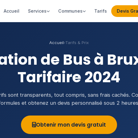
Accueil
Services
Communes
Tarifs
Devis Gra
Accueil
›
Tarifs & Prix
cation de Bus à Brux
Tarifaire 2024
rifs sont transparents, tout compris, sans frais cachés. 
formules et obtenez un devis personnalisé sous 2 heures
Obtenir mon devis gratuit