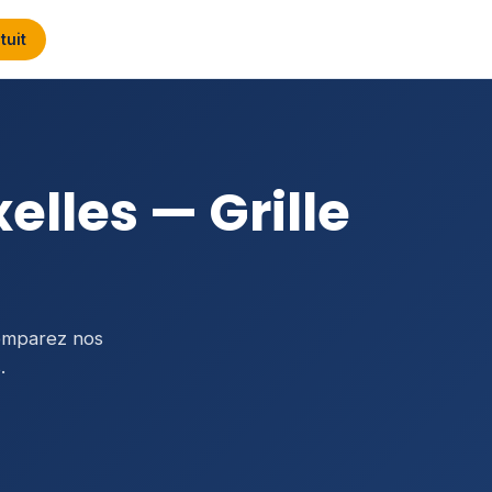
tuit
elles — Grille
Comparez nos
.